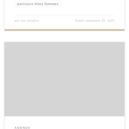
parcours filles femmes
par
Les métallos
Publié
septembre 29, 2025
Samedi 13 décembre 2025De 15h à 18hEntrée libreAnnexe
PIVERduConservatoire, 7 passage PIVER, 75011 PARIS, métro
Belleville Une après-midi intergénérationnelle pour réchauffer
l’Hiver ! Concert, Circle Song, vin chaud d’hibiscus & thé aux
épices, biscuits, poésie, polars,albums jeunesse, romans, atelier
D.I.Y & lectures dansées ! Venez chanter en choeur, troquer des
livres et participer à L’Atelier D.I.Y (Do It […]
AGENDA