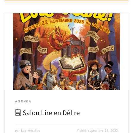
Samedi 22 NovembreDe 14h30 à 17hau Gymnase de la rue de la
fontaine au roi , place Marek Edelman , 75011 Paris Comme
chaque année, nous serons présentes avec notre célèbre Troc de
Livres au Salon LIRE EN DÉLIRE !
AGENDA
🗒 Salon Lire en Délire
par
Les métallos
Publié
septembre 29, 2025