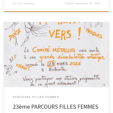
par
Les métallos
Publié
septembre 29, 2025
Pour célébrer encore et toujours les droits des femmes dans
l'espace public, le Comité Métallos vous conviera à une grande
marche, haute en couleurs, Samedi 28 Mars 2026 : une
déambulation créative, familiale et festive dans le cadre du
23ème Parcours Filles-Femmes au sein du quartier de Belleville.
Associé cette année au conservatoire du 11ème, le Comité
propose en amont des ateliers ouverts à toutes et tous pour
construire ensemble cette grande fête qui sillonera du jardin Jules
Verne au Parc de Belleville, 6 après-midi pour se rencontrer et
pratiquer trois formes d'art, ensemble et séparement !
PARCOURS FILLES-FEMMES
23ème PARCOURS FILLES FEMMES