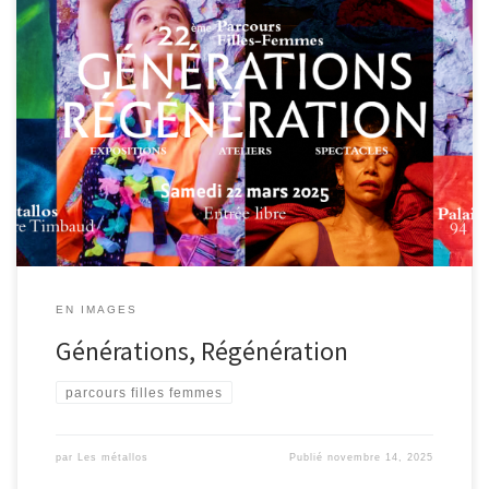
22° Parcours Filles-Femmes Retour en images Espace de Partage
et d’Expression Intergénérationnels Expositions, ateliers
participatifs, performances et spectacles Aboutissement
d’aventures collectives vivifiantes où les pratiques artistiques
renouent avec leurs fonctions originelles : prendre Soin de nous et
de toutes les formes du Vivant, prendre le Temps de la Beauté et
[…]
EN IMAGES
Générations, Régénération
parcours filles femmes
par
Les métallos
Publié
novembre 14, 2025