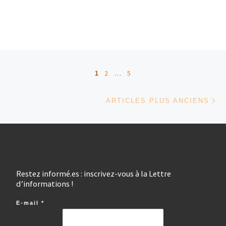
Navigation dans les articles
1
2
…
5
Ar
ARTICLES PLUS ANCIENS
Restez informé.es : inscrivez-vous à la Lettre
d’informations !
E-mail
*