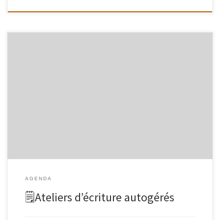
Mardi 30 SEPTEMBRE / 14 OCTOBRE / 4 & 18 NOVEMBRE / 2 & 16
DÉCEMBRE / 6 & 20 JANVIER / 3 & 17 FEVRIERDe 14h30 à 17hau
LCR, 22 rue Robert Houdin, métro Belleville Un temps consacré à
l’écriture, destiné à toutes et tous, où écrire, surtout, et […]
AGENDA
🗒Ateliers d’écriture autogérés