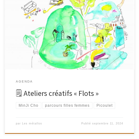
Ateliers créatifs « Flots » dessin/peinture avec MinJi Cho Samedi 12
OctobreDe 15h à 18hau Picoulet, 59 rue de la Fontaine au Roi,
75011 Paris Exploration des principes de la composition et du lien
des éléments concrets à l’imaginaire… en dessin, collage et
peinture à l’eau.Les participants sont invités à créer des […]
AGENDA
🗒 Ateliers créatifs « Flots »
MinJi Cho
parcours filles femmes
Picoulet
par
Les métallos
Publié
septembre 11, 2024