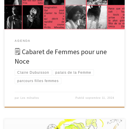
une Noce« , mis en scène par Fanny Travaglino (Cie […]
AGENDA
🗒 Cabaret de Femmes pour une
Noce
Claire Dubuisson
palais de la Femme
parcours filles femmes
par
Les métallos
Publié
septembre 11, 2024