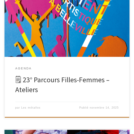
Elles marchent
AGENDA
🗒 23° Parcours Filles-Femmes –
Ateliers
par
Les métallos
Publié
novembre 14, 2025