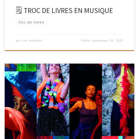
🗒 TROC DE LIVRES EN MUSIQUE
troc de livres
par
Les métallos
Publié
septembre 29, 2025
Générations Régénération Espace de Partage et d'Expression
IntergénérationnelsExpositions, ateliers participatifs,
performances et spectacles Aboutissement d'aventures collectives
vivifiantes où les pratiques artistiques renouent avec leur fonction
originelle : prendre Soin de nous et de toutes les formes du
Vivant, prendre le Temps de la Beauté et de la Joie, régénerer
notre […]