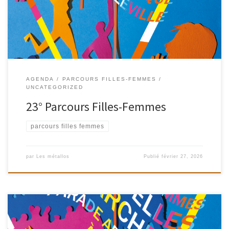
dans les rues, nous irons, nous accordant du temps, du rythme, du
son, de l’espace. La marche comme point de départ et […]
AGENDA
PARCOURS FILLES-FEMMES
UNCATEGORIZED
23° Parcours Filles-Femmes
parcours filles femmes
par
Les métallos
Publié
février 27, 2026