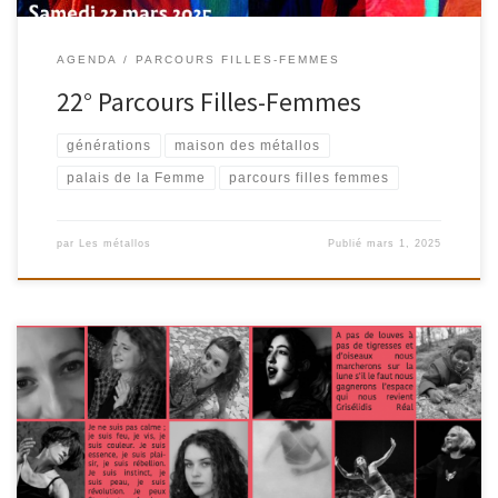
AGENDA
PARCOURS FILLES-FEMMES
22° Parcours Filles-Femmes
générations
maison des métallos
palais de la Femme
parcours filles femmes
par
Les métallos
Publié
mars 1, 2025
Cabaret de Femmes pour une Noce / chant avec Claire Dubuisson
Samedi 19 OctobreDe 15h à 18hau Palais de la Femme, 94 rue de
Charonne, 75011 Paris Durant 6 séances, vous rencontrerez des
membres de l’équipe du spectacle « Cabaret de Femmes pour