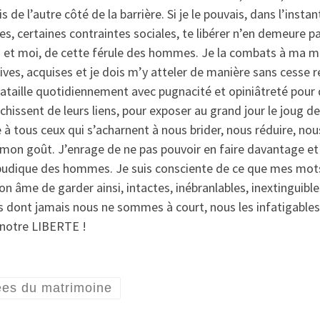
de l’autre côté de la barrière. Si je le pouvais, dans l’instant
des, certaines contraintes sociales, te libérer n’en demeur
t moi, de cette férule des hommes. Je la combats à ma mes
ives, acquises et je dois m’y atteler de manière sans cesse réi
e bataille quotidiennement avec pugnacité et opiniâtreté pou
franchissent de leurs liens, pour exposer au grand jour le jo
 à tous ceux qui s’acharnent à nous brider, nous réduire, nou
 mon goût. J’enrage de ne pas pouvoir en faire davantage et j
 impudique des hommes. Je suis consciente de ce que mes mot
n âme de garder ainsi, intactes, inébranlables, inextinguibles
ns dont jamais nous ne sommes à court, nous les infatigable
 notre LIBERTE !
ées du matrimoine