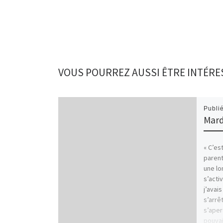
VOUS POURREZ AUSSI ÊTRE INTÉRE
Publi
Mard
« C’es
parent
une lo
s’acti
j’avais
s’arrê
s’aper
pouvai