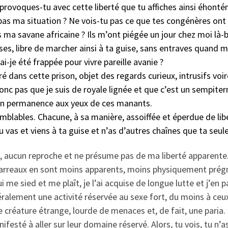
me provoques-tu avec cette liberté que tu affiches ainsi ého
pas ma situation ? Ne vois-tu pas ce que tes congénères ont 
ma savane africaine ? Ils m’ont piégée un jour chez moi là-b
ses, libre de marcher ainsi à ta guise, sans entraves quand 
ai-je été frappée pour vivre pareille avanie ?
ré dans cette prison, objet des regards curieux, intrusifs v
onc pas que je suis de royale lignée et que c’est un sempite
 en permanence aux yeux de ces manants.
blables. Chacune, à sa manière, assoiffée et éperdue de libe
tu vas et viens à ta guise et n’as d’autres chaînes que ta seu
pplie, aucun reproche et ne présume pas de ma liberté appar
arreaux en sont moins apparents, moins physiquement prégna
me sied et me plaît, je l’ai acquise de longue lutte et j’en 
néralement une activité réservée au sexe fort, du moins à ceu
 de créature étrange, lourde de menaces et, de fait, une pa
festé à aller sur leur domaine réservé. Alors, tu vois, tu n’