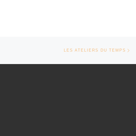
Ar
 ARTICLES
LES ATELIERS DU TEMPS