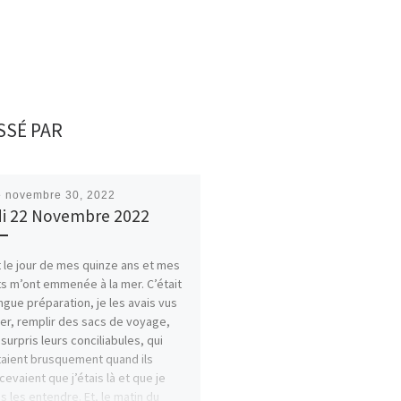
SSÉ PAR
é
novembre 30, 2022
i 22 Novembre 2022
t le jour de mes quinze ans et mes
s m’ont emmenée à la mer. C’était
ngue préparation, je les avais vus
ver, remplir des sacs de voyage,
 surpris leurs conciliabules, qui
taient brusquement quand ils
cevaient que j’étais là et que je
s les entendre. Et, le matin du