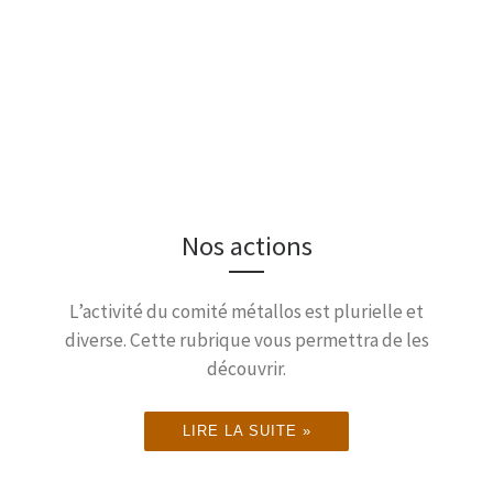
Espace de convergences
artistiques et citoyennes ●
Ateliers
intergénérationnels de
pratiques artistiques,
Nos actions
gratuits, encadrés par des
artistes professionnnel-le-
L’activité du comité métallos est plurielle et
s
diverse. Cette rubrique vous permettra de les
découvrir.
LIRE LA SUITE »