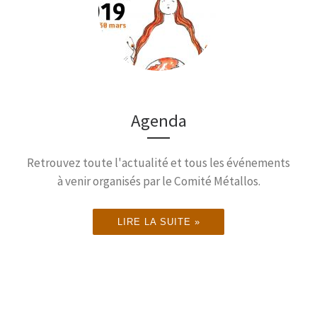
Samedi 28 Mars à partir de
Filles
Atelier
14h30
Femmes
DÉCOUVREZ LE PARCOURS ICI
Agenda
d'écriture
Retrouvez toute l'actualité et tous les événements
à venir organisés par le Comité Métallos.
DÉCOUVREZ LES PROCHAINES
DATES D'ATELIERS
Le Comité
VOIR LES PROCHAINES DATES
LIRE LA SUITE »
Métallos