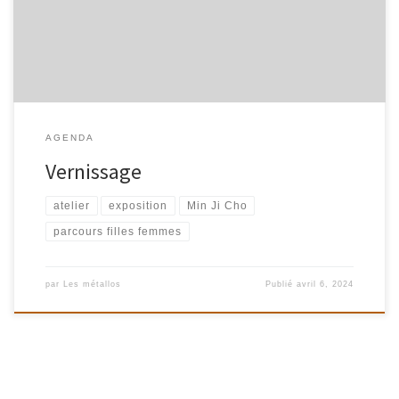
textes des participants à l’atelier proposé par l’artiste Min Ji
Cho.Par le souffle et le geste, la couleur […]
AGENDA
Vernissage
atelier
exposition
Min Ji Cho
parcours filles femmes
par
Les métallos
Publié
avril 6, 2024