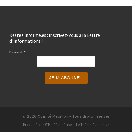
Restez informé.es : inscrivez-vous à la Lettre
d’informations !
E-mail
*
© 2026
Comité Métallos
– Tous droits réservés
Propulsé par
WP
– Réalisé avec the
Thème Customizr