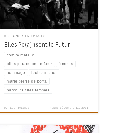
Filles-Femmes « Elles Pe(a)nsent le Futur », 2021
ACTIONS
EN IMAGES
Elles Pe(a)nsent le Futur
comité métallo
elles pe(a)nsent le futur
femmes
hommage
louise michel
marie pierre de porta
parcours filles femmes
par
Les métallos
Publié
décembre 11, 2021