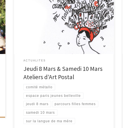
15éme Parcours Filles Femmes 2018 du 8 au 25 mars
SUR LA LANGUE DE MA MÈRE, en-quête et trocs de
Matrimoines Les LANGUES MATERNELLES nous
engendrent et construisent notre pensée, impulsent
les rythmes de nos corps, et bercent de leur musique
nos oreilles. Langue-matrice de l’enfance, mots de
mère, […]
ACTUALITES
Jeudi 8 Mars & Samedi 10 Mars
Ateliers d’Art Postal
comité métallo
espace paris jeunes belleville
jeudi 8 mars
parcours filles femmes
samedi 10 mars
sur la langue de ma mére