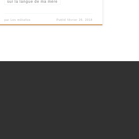
sur la langue de ma mére
par
Les métallos
Publié
février 26, 2018