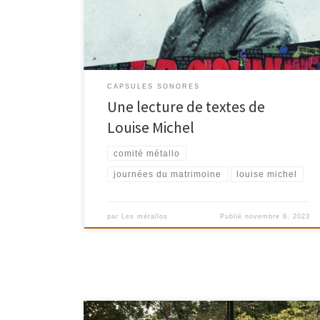
politique révolutionnaire de Louise Michel
CAPSULES SONORES
Une lecture de textes de
Louise Michel
comité métallo
journées du matrimoine
louise michel
par
Les métallos
Publié
novembre 8, 2023