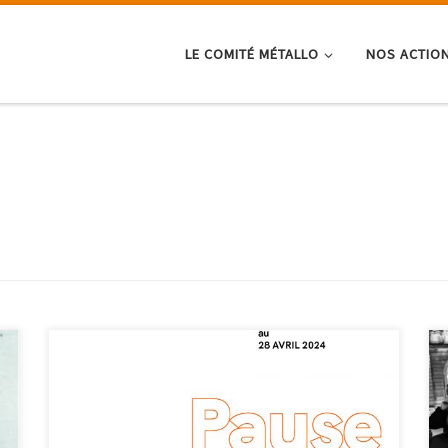
LE COMITÉ MÉTALLO
NOS ACTIO
Pour cette 21° saison du Parcours Filles Femmes, le
Comité vous propose d'embarquer pour une aventure
au long court dès cet automne. Un atelier par mois et
par discipline artistique : Peinture&Dessin, Chant,