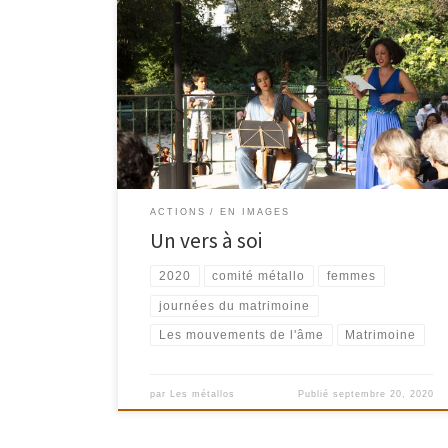
Journées du Matrimoine 2020 : Un vers à soi Retour
avec vous en images sur l’événement Un vers à soi,
chanteuses, poétesses et composition du XVIIe au
XXIe siècle lors des Journées du Matrimoine 2020 – 19
et 20 septembre 2020, en partenariat avec les
mouvements de l’âme. Les […]
ACTIONS
EN IMAGES
Un vers à soi
2020
comité métallo
femmes
journées du matrimoine
Les mouvements de l'âme
Matrimoine
par
Les métallos
Publié
septembre 20, 2020