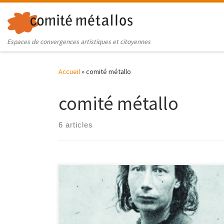
Skip to content
Espaces de convergences artistiques et citoyennes
Accueil
»
comité métallo
comité métallo
6 articles
A l'occasion des commémorations autour des 150 ans
de la Commune de Paris, découvrez la pensée