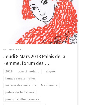
15ème Parcours Filles Femmes 2018 du 8 au 25 mars
SUR LA LANGUE DE MA MÈRE, en-quête et trocs de
Matrimoines Les LANGUES MATERNELLES nous
engendrent et construisent notre pensée, impulsent
les rythmes de nos corps, et bercent de leur musique
nos oreilles. Langue-matrice de l’enfance, mots de
mère, […]
ACTUALITES
Jeudi 8 Mars 2018 Palais de la
Femme, forum des …
2018
comité métallo
langue
langues maternelles
maison des métallos
Matrimoine
palais de la Femme
parcours filles femmes