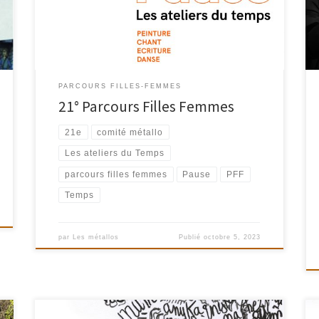
Écriture, Danse. A l'invitation de l'artiste peintre Mireille
Roustit, nous explorons un thème commun : Le Temps
PARCOURS FILLES-FEMMES
21° Parcours Filles Femmes
21e
comité métallo
Les ateliers du Temps
parcours filles femmes
Pause
PFF
Temps
par
Les métallos
Publié
octobre 5, 2023