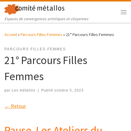
Skip to content
Me
Espaces de convergences artistiques et citoyennes
Accueil
»
Parcours Filles-Femmes
»
21° Parcours Filles Femmes
PARCOURS FILLES-FEMMES
21° Parcours Filles
Femmes
par
Les métallos
|
Publié
octobre 5, 2023
← Retour
Pause. Les Ateliers du