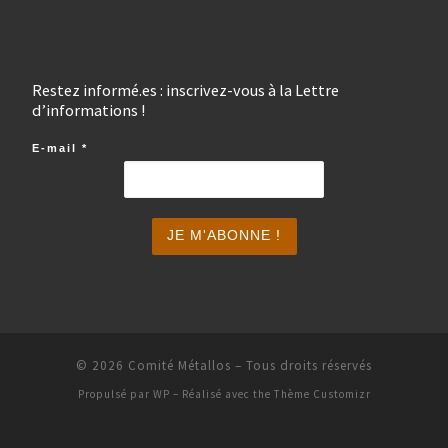
Restez informé.es : inscrivez-vous à la Lettre
d’informations !
E-mail
*
© 2026
Comité Métallos
– Tous droits réservés
Propulsé par
WP
– Réalisé avec the
Thème Customizr