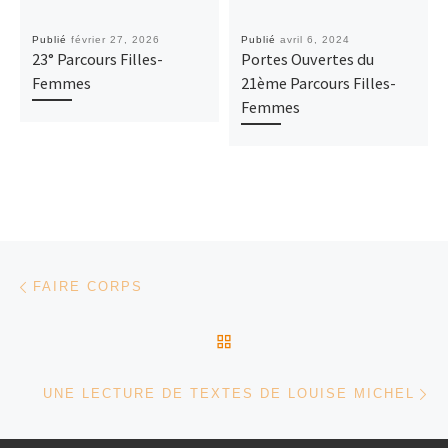
Publié
février 27, 2026
Publié
avril 6, 2024
23° Parcours Filles-
Portes Ouvertes du
Femmes
21ème Parcours Filles-
Femmes
Parcourir les articles
Article précédent
FAIRE CORPS
RETOUR À LA LISTE DES
Ar
UNE LECTURE DE TEXTES DE LOUISE MICHEL