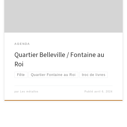
participatif « pour grandes et petites oreilles » de Béatrice Angèle
!On échange nos livres, on […]
AGENDA
Quartier Belleville / Fontaine au
Roi
Fête
Quartier Fontaine au Roi
troc de livres
par
Les métallos
Publié
avril 6, 2024