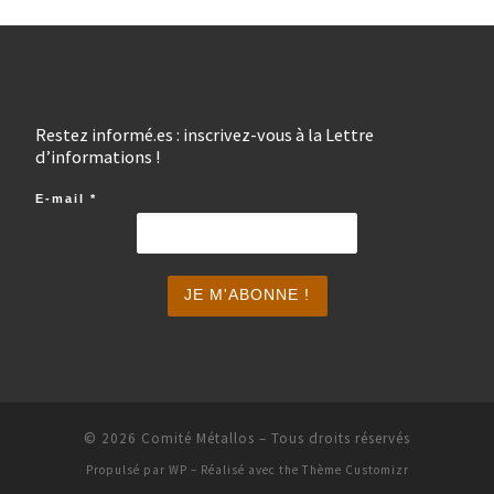
Restez informé.es : inscrivez-vous à la Lettre
d’informations !
E-mail
*
© 2026
Comité Métallos
– Tous droits réservés
Propulsé par
WP
– Réalisé avec the
Thème Customizr