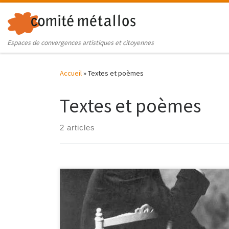
Skip to content
Espaces de convergences artistiques et citoyennes
Accueil
»
Textes et poèmes
Textes et poèmes
2 articles
Atelier d’écriture du 17/09/2023 au Palais de la
Femme à l’occasion des Journées du Patrimoine
(Matrimoine) et du 150ème anniversaire de la