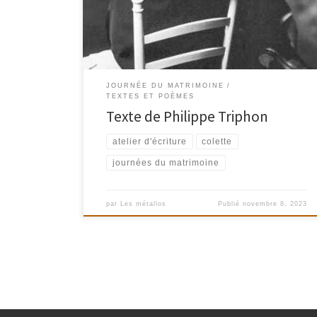
naissance de Colette
JOURNÉE DU MATRIMOINE
TEXTES ET POÈMES
Texte de Philippe Triphon
atelier d'écriture
colette
journées du matrimoine
par
Les métallos
Publié
novembre 8, 2023