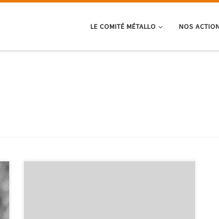
LE COMITÉ MÉTALLO
NOS ACTIO
« C’est le jour de mes quinze ans et mes parents m’ont
emmenée à la mer. C’était une longue préparation, je
les avais vus s’activer, remplir des sacs de voyage,
j’avais surpris leurs conciliabules, qui s’arrêtaient
brusquement quand ils s’apercevaient que j’étais là et