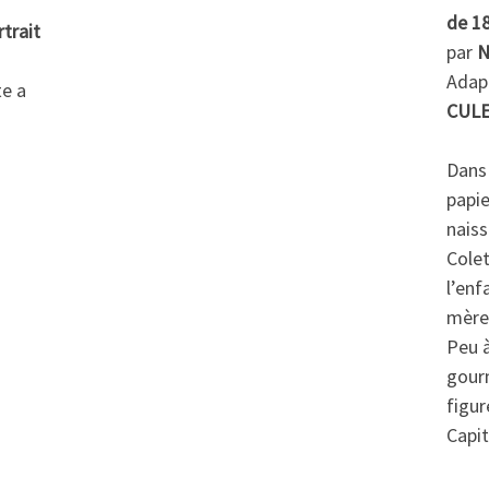
de 1
trait
par
N
Adapt
te a
CULE
Dans 
papie
naiss
Colet
l’enf
mère
Peu à
gour
figur
Capit