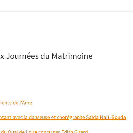
ux Journées du Matrimoine
ements de l’Âme
ontant avec la danseuse et chorégraphe Saïda Naït-Bouda
du Quai de Loire conçu par Edith Girard