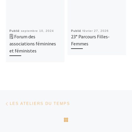
Publié
septembre 10, 2024
Publié
février 27, 2026
🗒 Forum des
23° Parcours Filles-
associations féminines
Femmes
et féministes
Parcourir les articles
Article précédent
LES ATELIERS DU TEMPS
RETOUR À LA LISTE DES
Ar