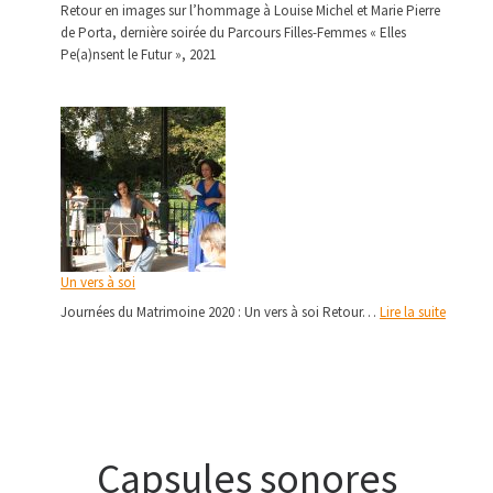
Retour en images sur l’hommage à Louise Michel et Marie Pierre
de Porta, dernière soirée du Parcours Filles-Femmes « Elles
Pe(a)nsent le Futur », 2021
Un vers à soi
: Un ver
Journées du Matrimoine 2020 : Un vers à soi Retour…
Lire la suite
Capsules sonores