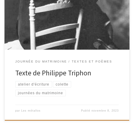
Atelier d’écriture du 17/09/2023 au Palais de la Femme à
l’occasion des Journées du Patrimoine (Matrimoine) et du 150ème
anniversaire de la naissance de Colette
JOURNÉE DU MATRIMOINE
TEXTES ET POÈMES
Texte de Philippe Triphon
atelier d'écriture
colette
journées du matrimoine
par
Les métallos
Publié
novembre 8, 2023