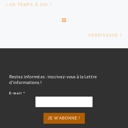
Parcourir les articles
Article précédent
UN TEMPS À SOI !
RETOUR À LA LISTE DES
Ar
VERNISSAGE
Restez informé.es : inscrivez-vous à la Lettre
d’informations !
E-mail
*