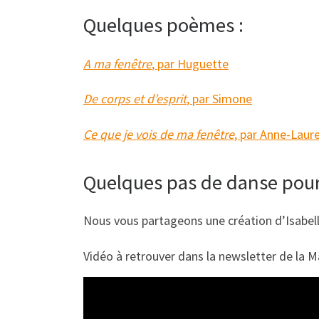
Quelques poèmes :
A ma fenêtre
, par Huguette
De corps et d’esprit
, par Simone
Ce que je vois de ma fenêtre
, par Anne-Laur
Quelques pas de danse pour 
Nous vous partageons une création d’Isabelle
Vidéo à retrouver dans la newsletter de la 