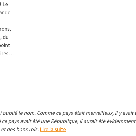
! Le
rande
irons,
, du
point
naires…
mmes
ai oublié le nom. Comme ce pays était merveilleux, il y avait u
e. Si ce pays avait été une République, il aurait été évidem
 et des bons rois.
Lire la suite