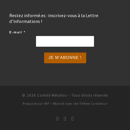
Restez informé.es : inscrivez-vous à la Lettre
d’informations !
E-mail
*
© 2026
Comité Métallos
– Tous droits réservés
Propulsé par
WP
– Réalisé avec the
Thème Customizr