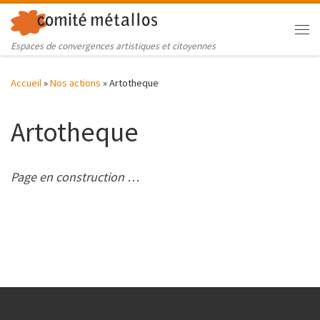
Skip to content
Me
Espaces de convergences artistiques et citoyennes
Accueil
»
Nos actions
»
Artotheque
Artotheque
Page en construction …