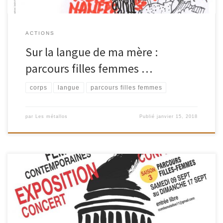
ACTIONS
Sur la langue de ma mère :
parcours filles femmes …
corps
langue
parcours filles femmes
par
Les métallos
Publié
janvier 15, 2018
Du 9 au 16 Septembre 2017 Pour les journées du Matrimoine,
organisées pendant les journées du Patrimoine par le mouvement
H/F Ile de France, le Comité Métallos vous propose un programme