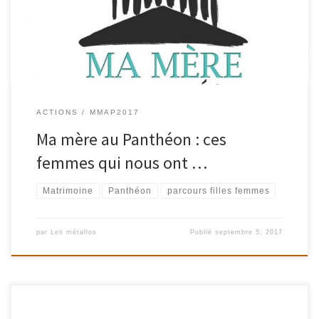
dense et varié. La saison 3 du Parcours Filles Femmes poursuit sa
quête : rendons visibles ces femmes talentueuses, […]
ACTIONS
MMAP2017
Ma mère au Panthéon : ces
femmes qui nous ont …
Matrimoine
Panthéon
parcours filles femmes
par
Les métallos
Publié
septembre 5, 2017