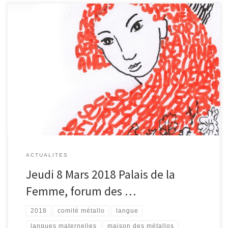
15ème Parcours Filles Femmes 2018 du 8 au 25 mars SUR LA
LANGUE DE MA MÈRE, en-quête et trocs de Matrimoines Les
LANGUES MATERNELLES nous engendrent et construisent notre
pensée, impulsent les rythmes de nos corps, et bercent de leur
musique nos oreilles. Langue-matrice de l’enfance, mots de mère,
[…]
ACTUALITES
Jeudi 8 Mars 2018 Palais de la
Femme, forum des …
2018
comité métallo
langue
langues maternelles
maison des métallos