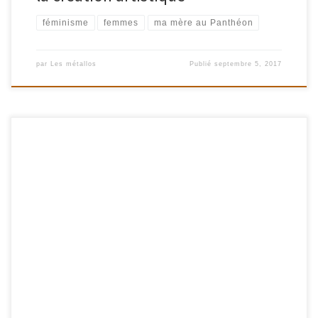
féminisme
femmes
ma mère au Panthéon
par
Les métallos
Publié
septembre 5, 2017
Samedi 16 septembre / 15h Médiathèque Margueritte Duras 115
rue de Bagnolet, 75020 Paris. Métros Porte de Bagnolet ou
Gambetta CONFÉRENCE – Réservation conseillée au 01 55 25 49
10 A partir d’une trentaine d’œuvres, du XVIIIème siècle à nos
jours, Marie-Jo BONNET met en lumière l’apport symbolique des
femmes artistes. Elle […]