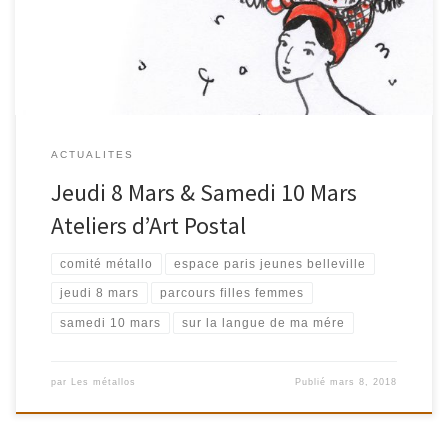
musique nos oreilles. Langue-matrice de l’enfance, mots de mère,
[…]
ACTUALITES
Jeudi 8 Mars & Samedi 10 Mars
Ateliers d’Art Postal
comité métallo
espace paris jeunes belleville
jeudi 8 mars
parcours filles femmes
samedi 10 mars
sur la langue de ma mére
par
Les métallos
Publié
mars 8, 2018