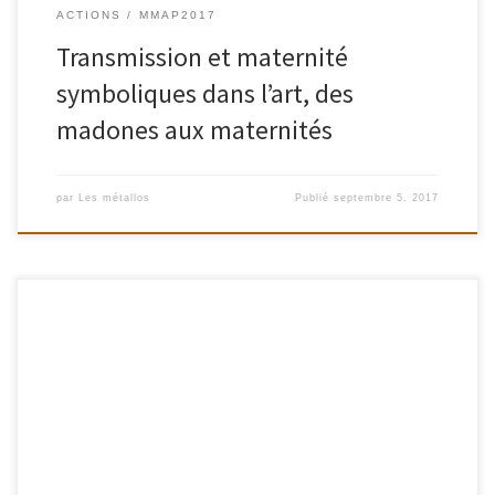
ACTIONS
MMAP2017
Transmission et maternité
symboliques dans l’art, des
madones aux maternités
par
Les métallos
Publié
septembre 5, 2017
Samedi 9 septembre 2017 / 16h Palais de la Femme 94 rue de
Charonne, Métro Charonne Aurore Evain, artiste et chercheuse,
évoquera les enjeux que constitue aujourd’hui la mise en lumière
de notre matrimoine à travers le cas des premières actrices et
autrices du théâtre. Avec ces dernières, résonne […]