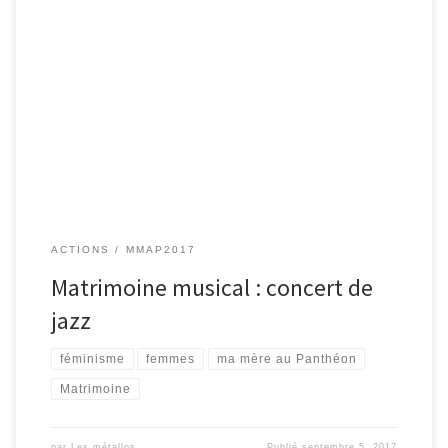
Samedi 16 septembre / 19h30 Maison des Métallos 94, rue Jean
Pierre Timbaud 75011 Paris. Métro Couronnes Vernissage de
l’exposition à 19h30 Gwen SAMPE, grande chanteuse de jazz
américaine, improvisatrice, poétesse, nous invite à revisiter son
matrimoine musical : de Bessie SMITH à Betty CARTER en passant
par Mary Lou […]
ACTIONS
MMAP2017
Matrimoine musical : concert de
jazz
féminisme
femmes
ma mère au Panthéon
Matrimoine
par
Les métallos
Publié
septembre 5, 2017