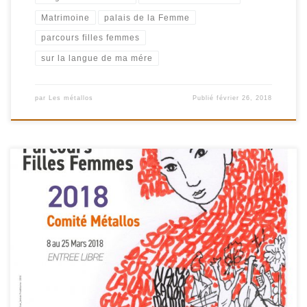
Matrimoine
palais de la Femme
parcours filles femmes
sur la langue de ma mére
par
Les métallos
Publié
février 26, 2018
Après avoir imaginé l’an passé « Ma mère au Panthéon« , nous
divaguerons « Sur la langue de ma mère » tout au long du Parcours
Filles Femmes 2018. Héritons-nous de nos mères? Elles nous
lèguent leur langue… Notre Langue maternelle. Mais, de quelle
langue parle-t-on ? la langue des mots ou la langue […]