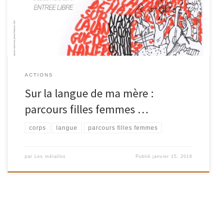
lèguent leur langue… Notre Langue maternelle. Mais, de quelle
langue parle-t-on ? la langue des mots ou la langue […]
ACTIONS
Sur la langue de ma mère :
parcours filles femmes …
corps
langue
parcours filles femmes
par
Les métallos
Publié
janvier 15, 2018