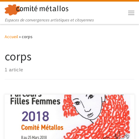
Skip to content
Me
Espaces de convergences artistiques et citoyennes
Accueil
»
corps
corps
1 article
Après avoir imaginé l’an passé « Ma mère au Panthéon« , nous
divaguerons « Sur la langue de ma mère » tout au long du Parcours
Filles Femmes 2018. Héritons-nous de nos mères? Elles nous