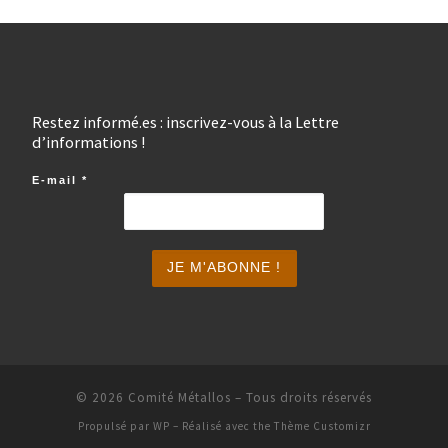
Restez informé.es : inscrivez-vous à la Lettre
d’informations !
E-mail
*
© 2026
Comité Métallos
– Tous droits réservés
Propulsé par
WP
– Réalisé avec the
Thème Customizr