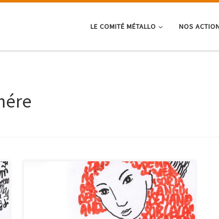
LE COMITÉ MÉTALLO
NOS ACTIO
mére
15ème Parcours Filles Femmes 2018 du 8 au 25 mars
SUR LA LANGUE DE MA MÈRE, en-quête et trocs de
Matrimoines Les LANGUES MATERNELLES nous
engendrent et construisent notre pensée, impulsent