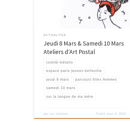
les rythmes de nos corps, et bercent de leur musique
nos oreilles. Langue-matrice de l’enfance, mots de
mère, […]
ACTUALITES
Jeudi 8 Mars & Samedi 10 Mars
Ateliers d’Art Postal
comité métallo
espace paris jeunes belleville
jeudi 8 mars
parcours filles femmes
samedi 10 mars
sur la langue de ma mére
par
Les métallos
Publié
mars 8, 2018