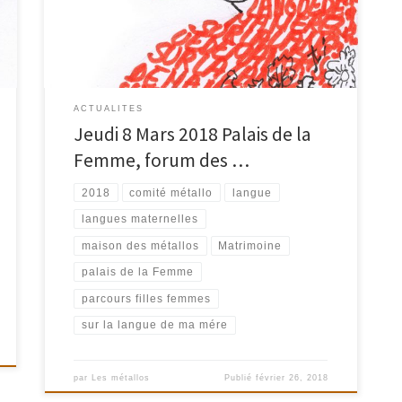
les rythmes de nos corps, et bercent de leur musique
nos oreilles. Langue-matrice de l’enfance, mots de
mère, […]
ACTUALITES
Jeudi 8 Mars 2018 Palais de la
Femme, forum des …
2018
comité métallo
langue
langues maternelles
maison des métallos
Matrimoine
palais de la Femme
parcours filles femmes
sur la langue de ma mére
par
Les métallos
Publié
février 26, 2018