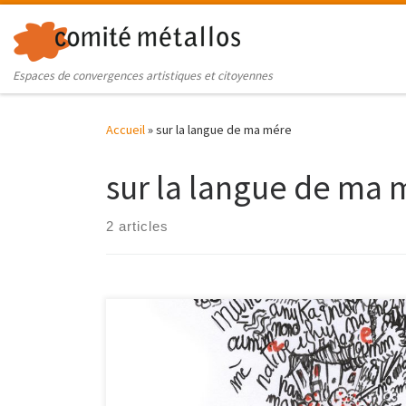
Skip to content
Espaces de convergences artistiques et citoyennes
Accueil
»
sur la langue de ma mére
sur la langue de ma 
2 articles
15éme Parcours Filles Femmes 2018 du 8 au 25 mars
SUR LA LANGUE DE MA MÈRE, en-quête et trocs de
Matrimoines Les LANGUES MATERNELLES nous
engendrent et construisent notre pensée, impulsent