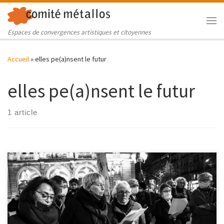
Skip to content
Me
Espaces de convergences artistiques et citoyennes
Accueil
»
elles pe(a)nsent le futur
elles pe(a)nsent le futur
1 article
Retour en images sur l'hommage à Louise Michel et Marie Pierre
de Porta, dernière soirée du Parcours Filles-Femmes « Elles