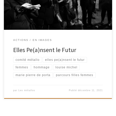
Pe(a)nsent le Futur », 2021
ACTIONS
EN IMAGES
Elles Pe(a)nsent le Futur
comité métallo
elles pe(a)nsent le futur
femmes
hommage
louise michel
marie pierre de porta
parcours filles femmes
par
Les métallos
Publié
décembre 11, 2021