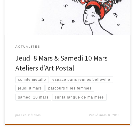
musique nos oreilles. Langue-matrice de l’enfance, mots de mère,
[…]
ACTUALITES
Jeudi 8 Mars & Samedi 10 Mars
Ateliers d’Art Postal
comité métallo
espace paris jeunes belleville
jeudi 8 mars
parcours filles femmes
samedi 10 mars
sur la langue de ma mére
par
Les métallos
Publié
mars 8, 2018