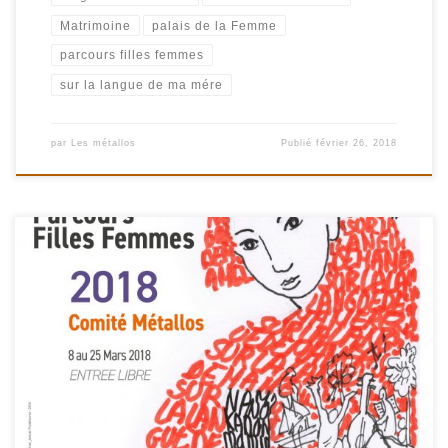
Matrimoine
palais de la Femme
parcours filles femmes
sur la langue de ma mére
par
Les métallos
Publié
février 26, 2018
Après avoir imaginé l’an passé « Ma mère au Panthéon« , nous
divaguerons « Sur la langue de ma mère » tout au long du Parcours
Filles Femmes 2018. Héritons-nous de nos mères? Elles nous
lèguent leur langue… Notre Langue maternelle. Mais, de quelle
langue parle-t-on ? la langue des mots ou la langue […]