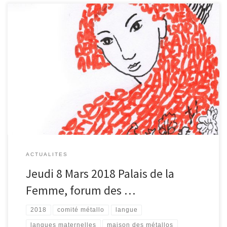
15ème Parcours Filles Femmes 2018 du 8 au 25 mars SUR LA
LANGUE DE MA MÈRE, en-quête et trocs de Matrimoines Les
LANGUES MATERNELLES nous engendrent et construisent notre
pensée, impulsent les rythmes de nos corps, et bercent de leur
musique nos oreilles. Langue-matrice de l’enfance, mots de mère,
[…]
ACTUALITES
Jeudi 8 Mars 2018 Palais de la
Femme, forum des …
2018
comité métallo
langue
langues maternelles
maison des métallos