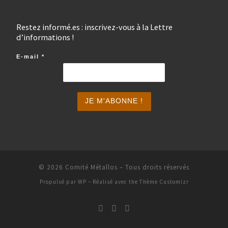
Restez informé.es : inscrivez-vous à la Lettre
d’informations !
E-mail
*
© 2026
Comité Métallos
– Tous droits réservés
Propulsé par
WP
– Réalisé avec the
Thème Customizr