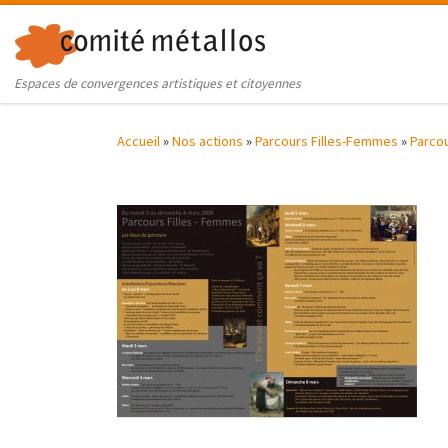
Skip to content
Espaces de convergences artistiques et citoyennes
Accueil
»
Nos actions
»
Parcours Filles-Femmes
»
Parcou