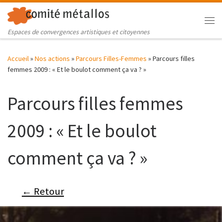
Skip to content
Me
Espaces de convergences artistiques et citoyennes
Accueil
»
Nos actions
»
Parcours Filles-Femmes
»
Parcours filles
femmes 2009 : « Et le boulot comment ça va ? »
Parcours filles femmes
2009 : « Et le boulot
comment ça va ? »
← Retour