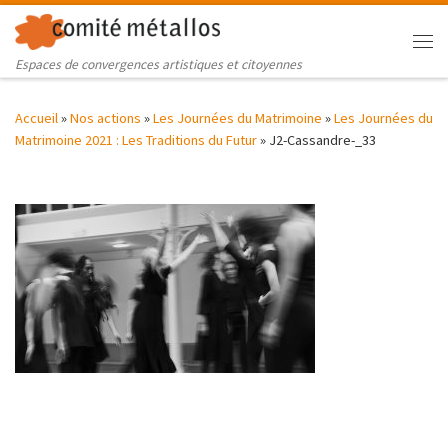
Skip to content
Me
Espaces de convergences artistiques et citoyennes
Accueil
»
Nos actions
»
Les Journées du Matrimoine
»
Les Journées du
Matrimoine 2021 : Les Traditions du Futur
»
J2-Cassandre-_33