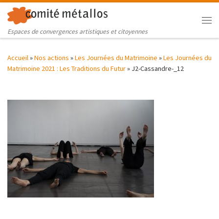
Skip to content
Me
Espaces de convergences artistiques et citoyennes
Accueil
»
Nos actions
»
Les Journées du Matrimoine
»
Les Journées du
Matrimoine 2021 : Les Traditions du Futur
»
J2-Cassandre-_12