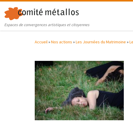
Skip to content
Espaces de convergences artistiques et citoyennes
Accueil
»
Nos actions
»
Les Journées du Matrimoine
»
L