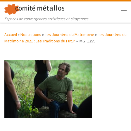
Skip to content
Me
Espaces de convergences artistiques et citoyennes
Accueil
»
Nos actions
»
Les Journées du Matrimoine
»
Les Journées du
Matrimoine 2021 : Les Traditions du Futur
»
IMG_1259