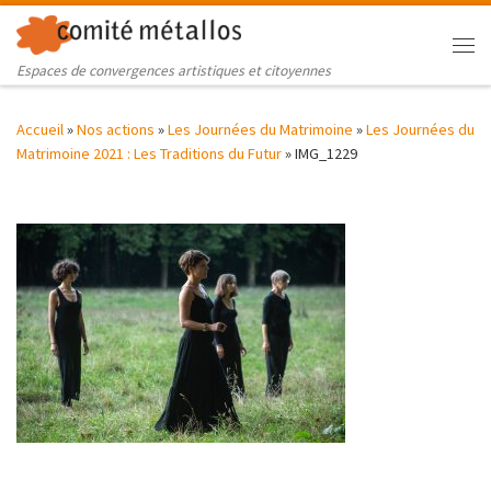
Skip to content
Me
Espaces de convergences artistiques et citoyennes
Accueil
»
Nos actions
»
Les Journées du Matrimoine
»
Les Journées du
Matrimoine 2021 : Les Traditions du Futur
»
IMG_1229