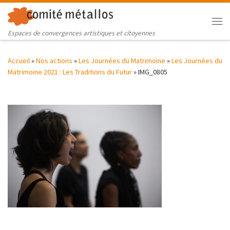
Skip to content
Me
Espaces de convergences artistiques et citoyennes
Accueil
»
Nos actions
»
Les Journées du Matrimoine
»
Les Journées du
Matrimoine 2021 : Les Traditions du Futur
»
IMG_0805