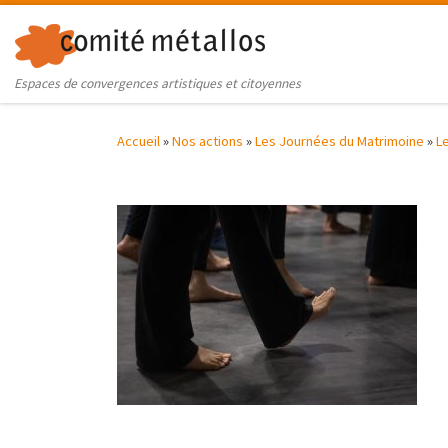
Skip to content
Espaces de convergences artistiques et citoyennes
Accueil
»
Nos actions
»
Les Journées du Matrimoine
»
L