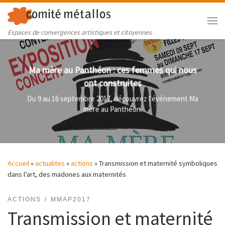
Skip to content
Me
Espaces de convergences artistiques et citoyennes
Ma mère au Panthéon : ces femmes qui nous
ont construites
Du 9 au 16 septembre 2017, découvrez l'événement Ma
mère au Panthéon.
Accueil
»
actualites
»
actions
»
Transmission et maternité symboliques
dans l’art, des madones aux maternités
ACTIONS
MMAP2017
Transmission et maternité