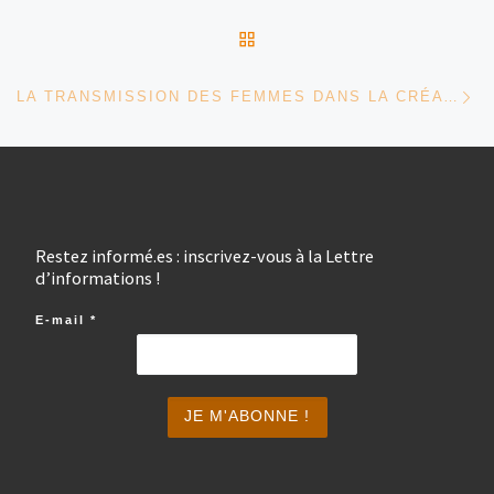
RETOUR À LA LISTE DES
Ar
LA TRANSMISSION DES FEMMES DANS LA CRÉATION ARTISTIQUE
Restez informé.es : inscrivez-vous à la Lettre
d’informations !
E-mail
*