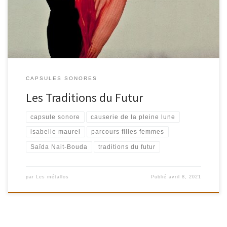
voyageuse Saïda Nait-Bouda.
CAPSULES SONORES
Les Traditions du Futur
capsule sonore
causerie de la pleine lune
isabelle maurel
parcours filles femmes
Saïda Nait-Bouda
traditions du futur
par
Les métallos
Publié
avril 8, 2021