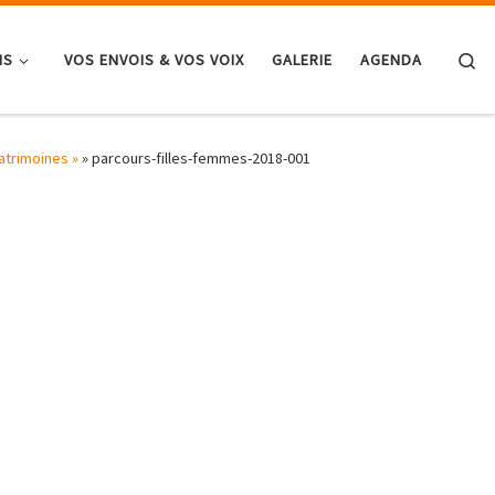
Se
NS
VOS ENVOIS & VOS VOIX
GALERIE
AGENDA
atrimoines »
»
parcours-filles-femmes-2018-001