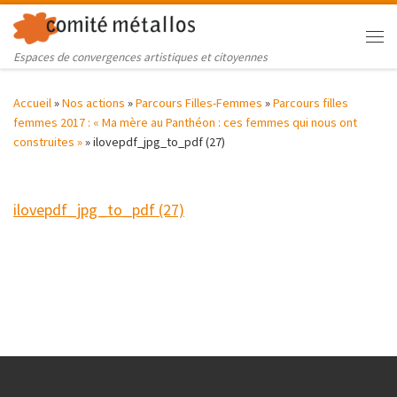
Skip to content
Me
Espaces de convergences artistiques et citoyennes
Accueil
»
Nos actions
»
Parcours Filles-Femmes
»
Parcours filles
femmes 2017 : « Ma mère au Panthéon : ces femmes qui nous ont
construites »
»
ilovepdf_jpg_to_pdf (27)
ilovepdf_jpg_to_pdf (27)