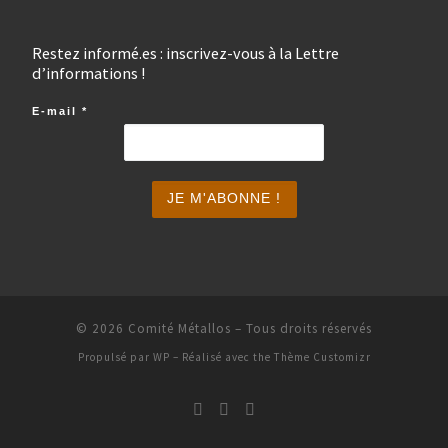
Restez informé.es : inscrivez-vous à la Lettre
d’informations !
E-mail
*
© 2026
Comité Métallos
– Tous droits réservés
Propulsé par
WP
– Réalisé avec the
Thème Customizr