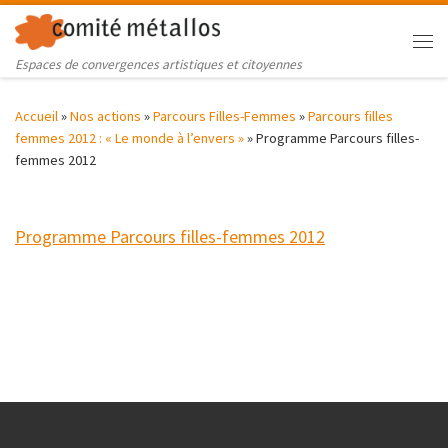
Skip to content
Me
Espaces de convergences artistiques et citoyennes
Accueil
»
Nos actions
»
Parcours Filles-Femmes
»
Parcours filles
femmes 2012 : « Le monde à l’envers »
»
Programme Parcours filles-
femmes 2012
Programme Parcours filles-femmes 2012