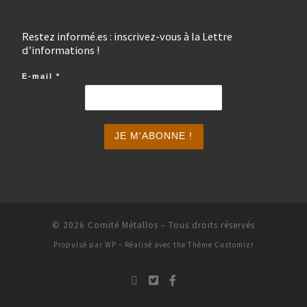
Restez informé.es : inscrivez-vous à la Lettre
d’informations !
E-mail
*
© 2026
Comité Métallos
– Tous droits réservés
Propulsé par
WP
– Réalisé avec the
Thème Customizr