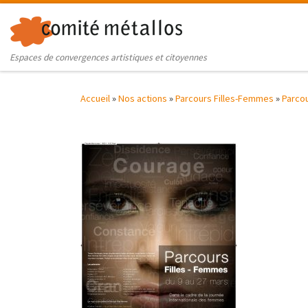
Skip to content
Espaces de convergences artistiques et citoyennes
Accueil
»
Nos actions
»
Parcours Filles-Femmes
»
Parcou