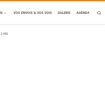
Se
NS
VOS ENVOIS & VOS VOIX
GALERIE
AGENDA
11-001