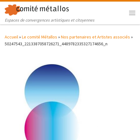
Skip to content
Me
Espaces de convergences artistiques et citoyennes
Accueil
»
Le comité Métallos
»
Nos partenaires et Artistes associés
»
50247543_2213387058726271_4489782335327174656_n