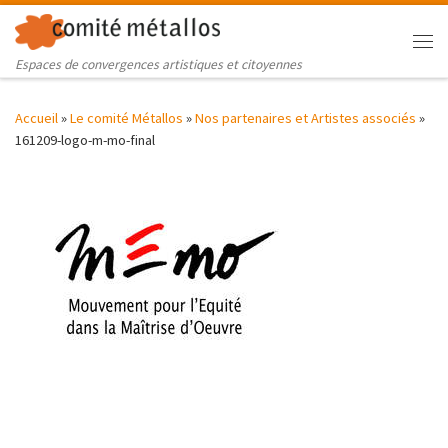
Skip to content
Me
Espaces de convergences artistiques et citoyennes
Accueil
»
Le comité Métallos
»
Nos partenaires et Artistes associés
»
161209-logo-m-mo-final