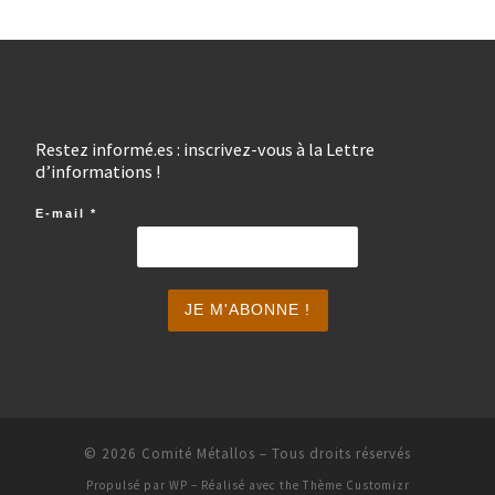
Restez informé.es : inscrivez-vous à la Lettre
d’informations !
E-mail
*
© 2026
Comité Métallos
– Tous droits réservés
Propulsé par
WP
– Réalisé avec the
Thème Customizr