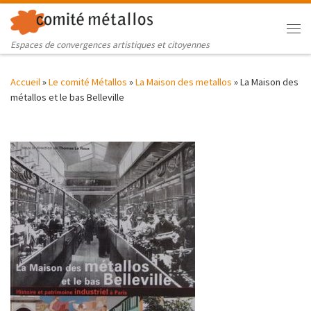
Skip to content
Me
Espaces de convergences artistiques et citoyennes
Accueil
»
Le comité Métallos
»
La Maison des metallos
»
La Maison des
métallos et le bas Belleville