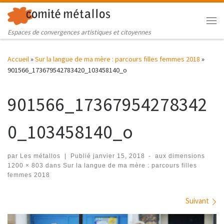
Skip to content
Me
Espaces de convergences artistiques et citoyennes
Accueil
»
Sur la langue de ma mère : parcours filles femmes 2018
»
901566_173679542783420_103458140_o
901566_17367954278342
0_103458140_o
par
Les métallos
|
Publié
janvier 15, 2018
-
aux dimensions
1200 × 803
dans
Sur la langue de ma mère : parcours filles
femmes 2018
Navigation des images
Suivant