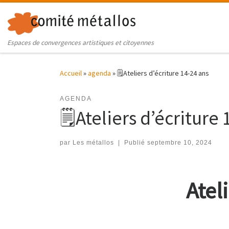
Skip to content
Espaces de convergences artistiques et citoyennes
Accueil
»
agenda
»
🗒Ateliers d’écriture 14-24 ans
AGENDA
🗒Ateliers d’écriture
par
Les métallos
|
Publié
septembre 10, 2024
Atel