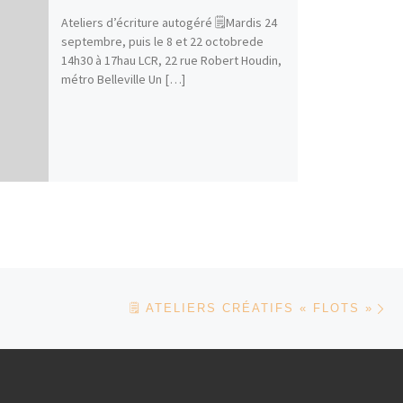
Ateliers d’écriture autogéré 🗒Mardis 24
septembre, puis le 8 et 22 octobrede
14h30 à 17hau LCR, 22 rue Robert Houdin,
métro Belleville Un […]
Ar
 ARTICLES
🗒 ATELIERS CRÉATIFS « FLOTS »