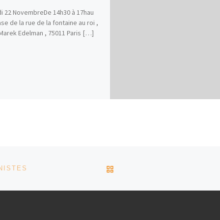
i 22 NovembreDe 14h30 à 17hau
e de la rue de la fontaine au roi ,
Marek Edelman , 75011 Paris […]
RETOUR À LA LISTE DES
NISTES