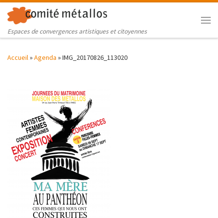
Skip to content
Me
Espaces de convergences artistiques et citoyennes
Accueil
»
Agenda
»
IMG_20170826_113020