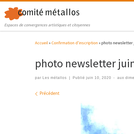
Skip to content
Espaces de convergences artistiques et citoyennes
Accueil
»
Confirmation d’inscription
»
photo newsletter 
photo newsletter jui
par
Les métallos
|
Publié
juin 10, 2020
-
aux dim
Navigation des images
Précédent