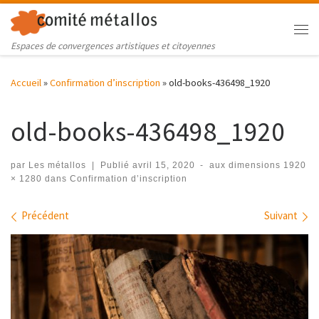
Skip to content
Me
Espaces de convergences artistiques et citoyennes
Accueil
»
Confirmation d’inscription
»
old-books-436498_1920
old-books-436498_1920
par
Les métallos
|
Publié
avril 15, 2020
-
aux dimensions
1920
× 1280
dans
Confirmation d’inscription
Navigation des images
Précédent
Suivant