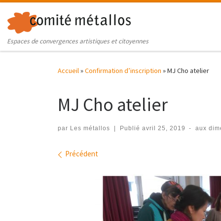
Skip to content
Espaces de convergences artistiques et citoyennes
Accueil
»
Confirmation d’inscription
»
MJ Cho atelier
MJ Cho atelier
par
Les métallos
|
Publié
avril 25, 2019
-
aux dim
Navigation des images
Précédent