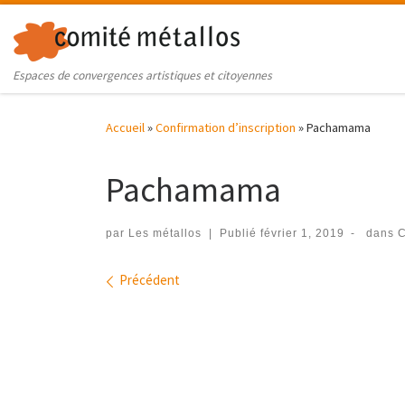
Skip to content
Espaces de convergences artistiques et citoyennes
Accueil
»
Confirmation d’inscription
»
Pachamama
Pachamama
par
Les métallos
|
Publié
février 1, 2019
-
dans
C
Navigation des images
Précédent