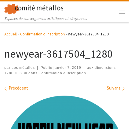
Skip to content
Me
Espaces de convergences artistiques et citoyennes
Accueil
»
Confirmation d’inscription
»
newyear-3617504_1280
newyear-3617504_1280
par
Les métallos
|
Publié
janvier 7, 2019
-
aux dimensions
1280 × 1280
dans
Confirmation d’inscription
Navigation des images
Précédent
Suivant