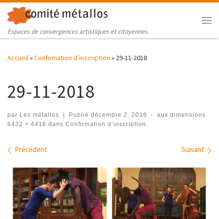
Skip to content
Me
Espaces de convergences artistiques et citoyennes
Accueil
»
Confirmation d’inscription
»
29-11-2018
29-11-2018
par
Les métallos
|
Publié
décembre 2, 2018
-
aux dimensions
6432 × 4416
dans
Confirmation d’inscription
Navigation des images
Précédent
Suivant