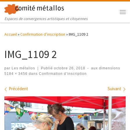
Skip to content
Me
Espaces de convergences artistiques et citoyennes
Accueil
»
Confirmation d’inscription
»
IMG_1109 2
IMG_1109 2
par
Les métallos
|
Publié
octobre 26, 2018
-
aux dimensions
5184 × 3456
dans
Confirmation d’inscription
Navigation des images
Précédent
Suivant