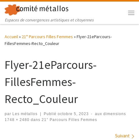
Skip to content
Me
Espaces de convergences artistiques et citoyennes
Accueil
»
21° Parcours Filles Femmes
»
Flyer-21eParcours-
FillesFemmes-Recto_Couleur
Flyer-21eParcours-
FillesFemmes-
Recto_Couleur
par
Les métallos
|
Publié
octobre 5, 2023
-
aux dimensions
1748 × 2480
dans
21° Parcours Filles Femmes
Navigation des images
Suivant